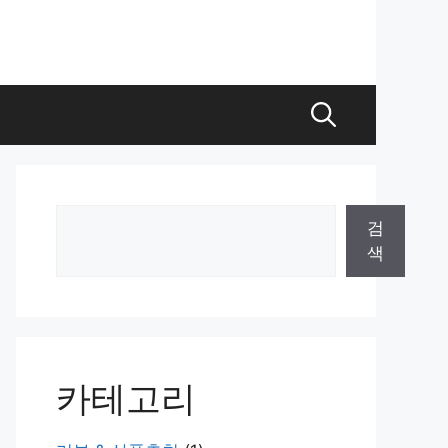
검
검
색
색
카테고리