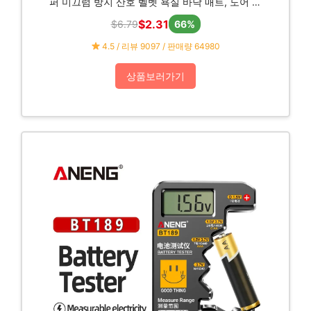
퍼 미끄럼 방지 산호 벨벳 욕실 바닥 매트, 도어 매
트
$2.31
$6.79
66%
4.5 / 리뷰 9097 / 판매량 64980
상품보러가기