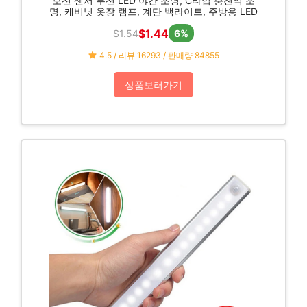
모션 센서 무선 LED 야간 조명, C타입 충전식 조
명, 캐비닛 옷장 램프, 계단 백라이트, 주방용 LED
$1.44
$1.54
6%
4.5 / 리뷰 16293 / 판매량 84855
상품보러가기