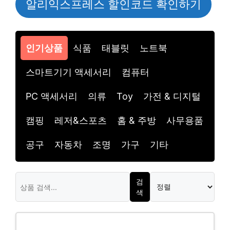
알리익스프레스 할인코드 확인하기
인기상품
식품
태블릿
노트북
스마트기기 액세서리
컴퓨터
PC 액세서리
의류
Toy
가전 & 디지털
캠핑
레저&스포츠
홈 & 주방
사무용품
공구
자동차
조명
가구
기타
검
색