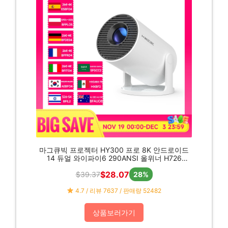
마그큐빅 프로젝터 HY300 프로 8K 안드로이드
14 듀얼 와이파이6 290ANSI 올위너 H726
BT5.0 1080P 1280*720P 홈 시네마 야외 프로
$28.07
$39.37
젝터
28%
4.7 / 리뷰 7637 / 판매량 52482
상품보러가기