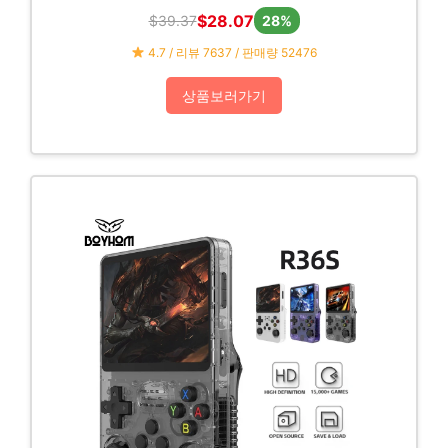
BT5.0 1080P 1280*720P 홈 시네마 야외 프로
$28.07
$39.37
젝터
28%
4.7 / 리뷰 7637 / 판매량 52476
상품보러가기