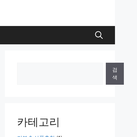
검
검
색
색
카테고리