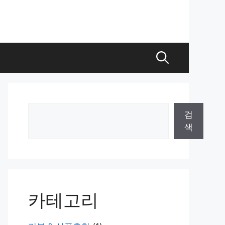
검
검
색
색
카테고리